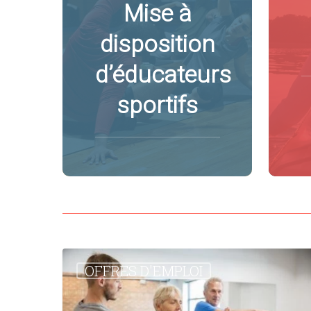
Mise à
disposition
d’éducateurs
sportifs
[Saint-
OFFRES D'EMPLOI
Etienne]
Professeur
de