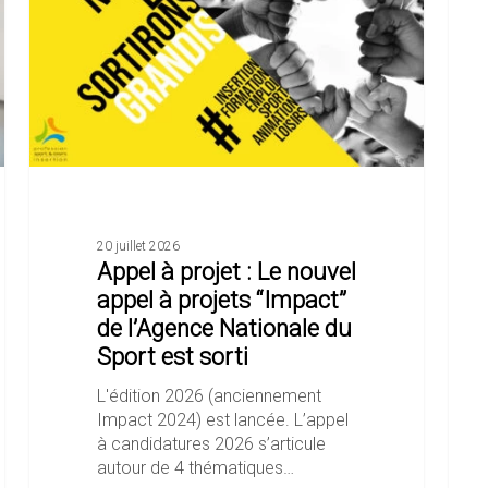
Le
:
nouvel
prud
appel
pour
à
les
projets
asso
“Impact”
de
l’Agence
Nationale
du
Sport
20 juillet 2026
Appel à projet : Le nouvel
est
sorti
appel à projets “Impact”
de l’Agence Nationale du
Sport est sorti
L'édition 2026 (anciennement
Impact 2024) est lancée. L’appel
à candidatures 2026 s’articule
autour de 4 thématiques…