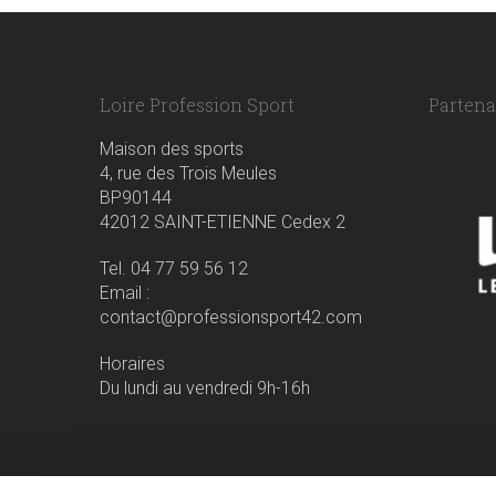
Loire Profession Sport
Partenai
Maison des sports
4, rue des Trois Meules
BP90144
42012 SAINT-ETIENNE Cedex 2
Tel. 04 77 59 56 12
Email :
contact@professionsport42.com
Horaires
Du lundi au vendredi 9h-16h