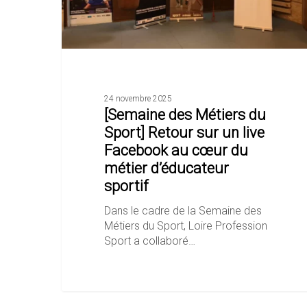
live
Facebook
au
cœur
du
métier
d’éducateur
24 novembre 2025
[Semaine des Métiers du
sportif
Sport] Retour sur un live
Facebook au cœur du
métier d’éducateur
sportif
Dans le cadre de la Semaine des
Métiers du Sport, Loire Profession
Sport a collaboré…