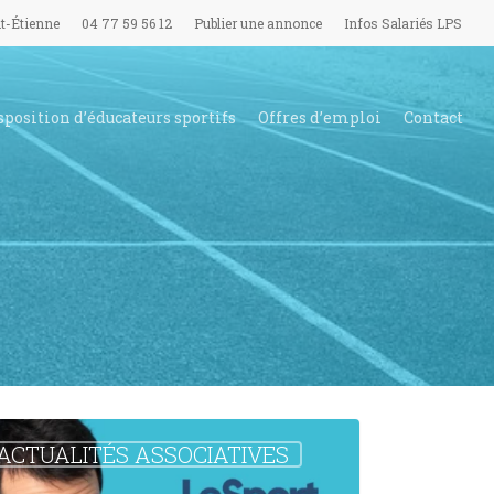
t-Étienne
04 77 59 56 12
Publier une annonce
Infos Salariés LPS
sposition d’éducateurs sportifs
Offres d’emploi
Contact
ration
ACTUALITÉS ASSOCIATIVES
illant