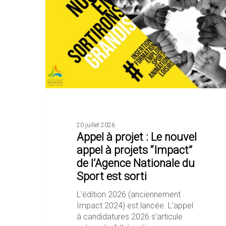
:
Le
nouvel
appel
à
projets
“Impact”
de
l’Agence
Nationale
du
Sport
20 juillet 2026
Appel à projet : Le nouvel
est
sorti
appel à projets “Impact”
de l’Agence Nationale du
Sport est sorti
L'édition 2026 (anciennement
Impact 2024) est lancée. L’appel
à candidatures 2026 s’articule