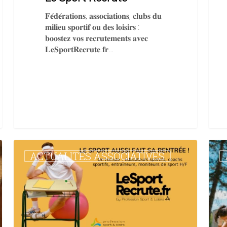
𝐅𝐞́𝐝𝐞́𝐫𝐚𝐭𝐢𝐨𝐧𝐬, 𝐚𝐬𝐬𝐨𝐜𝐢𝐚𝐭𝐢𝐨𝐧𝐬, 𝐜𝐥𝐮𝐛𝐬 𝐝𝐮
𝐦𝐢𝐥𝐢𝐞𝐮 𝐬𝐩𝐨𝐫𝐭𝐢𝐟 𝐨𝐮 𝐝𝐞𝐬 𝐥𝐨𝐢𝐬𝐢𝐫𝐬 :
𝐛𝐨𝐨𝐬𝐭𝐞𝐳 𝐯𝐨𝐬 𝐫𝐞𝐜𝐫𝐮𝐭𝐞𝐦𝐞𝐧𝐭𝐬 𝐚𝐯𝐞𝐜
𝐋𝐞𝐒𝐩𝐨𝐫𝐭𝐑𝐞𝐜𝐫𝐮𝐭𝐞.𝐟𝐫…
Semaine
Décla
ACTUALITÉS ASSOCIATIVES
des
séjou
Métiers
spéc
du
sport
Sport
:
fiche
infor