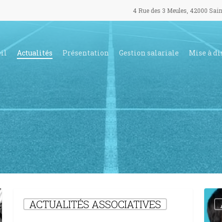
4 Rue des 3 Meules, 42000 Sain
il
Actualités
Présentation
Gestion salariale
Mise à di
Emploi
Décla
ACTUALITÉS ASSOCIATIVES
d’un
de
auto-
Surve