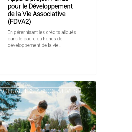
pour le Développement
de la Vie Associative
(FDVA2)
En pérennisant les crédits alloués
dans le cadre du Fonds de
développement de la vie…
ration
ACTUALITÉS ASSOCIATIVES
rs
ifiques
ifs
s
matives