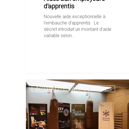
d’apprentis
Nouvelle aide exceptionnelle à
l’embauche d’apprentis Le
décret introduit un montant d’aide
variable selon…
[Semaine
ACTUALITÉS ASSOCIATIVES
des
Métiers
du
Sport]
Retour
sur
un