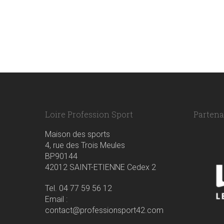
Loire Profession Sport
Partenai
Maison des sports
4, rue des Trois Meules
BP90144
42012 SAINT-ETIENNE Cedex 2
Tel. 04 77 59 56 12
Email :
contact@professionsport42.com