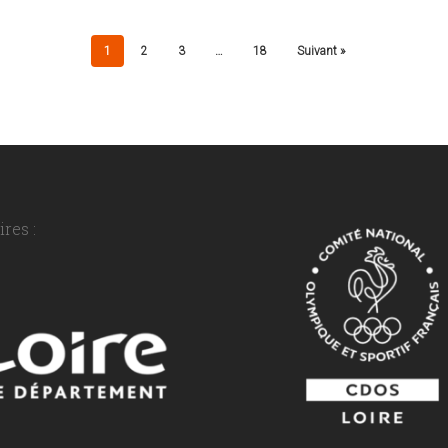
1
2
3
…
18
Suivant »
res :