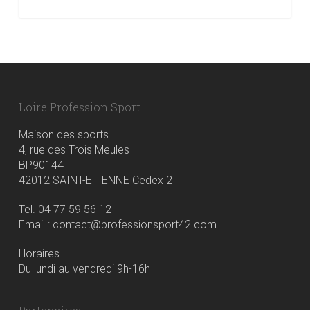
Loire Profession Sport
Maison des sports
4, rue des Trois Meules
BP90144
42012 SAINT-ETIENNE Cedex 2
Tel. 04 77 59 56 12
Email : contact@professionsport42.com
Horaires
Du lundi au vendredi 9h-16h