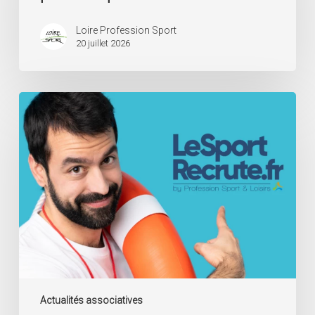
pour
les
Loire Profession Sport
20 juillet 2026
associations
Déclaration
de
Surveillant
Sauveteur
Actualités associatives