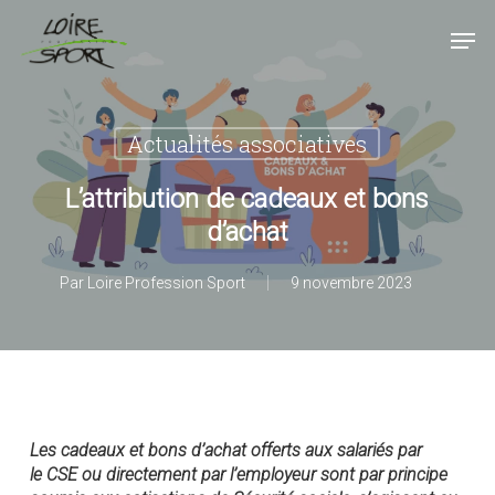
Passer
Panneau de gestion des cookies
Men
au
contenu
Fermer
principal
le
menu
Actualités associatives
L’attribution de cadeaux et bons
d’achat
Par
Loire Profession Sport
9 novembre 2023
Les cadeaux et bons d’achat offerts aux salariés par
le
CSE
ou directement par l’employeur sont par principe