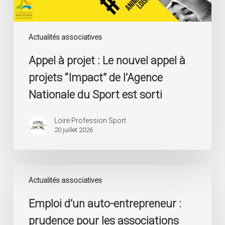
de
l’Agence
Nationale
du
Actualités associatives
Sport
Appel à projet : Le nouvel appel à
est
sorti
projets “Impact” de l’Agence
Nationale du Sport est sorti
Loire Profession Sport
20 juillet 2026
Emploi
d’un
Actualités associatives
auto-
Emploi d’un auto-entrepreneur :
entrepreneur
:
prudence pour les associations
prudence