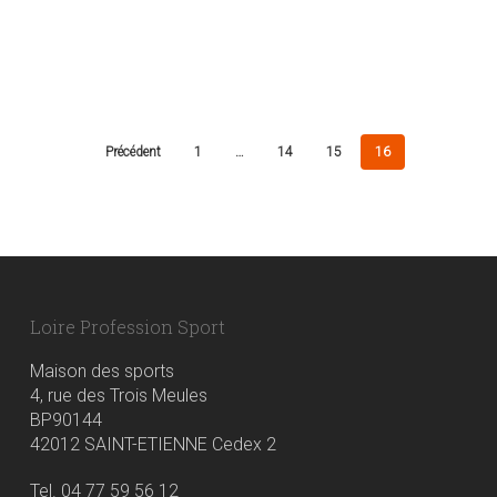
Précédent
1
…
14
15
16
Loire Profession Sport
Maison des sports
4, rue des Trois Meules
BP90144
42012 SAINT-ETIENNE Cedex 2
Tel. 04 77 59 56 12