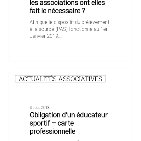
les associations ont elles
elles
fait le nécessaire ?
fait
le
Afin que le dispositif du prélèvement
nécessaire
à la source (PAS) fonctionne au 1er
?
Janvier 2019,…
Obligation
ACTUALITÉS ASSOCIATIVES
d’un
éducateur
sportif
–
carte
3 août 2018
professionnelle
Obligation d’un éducateur
sportif – carte
professionnelle