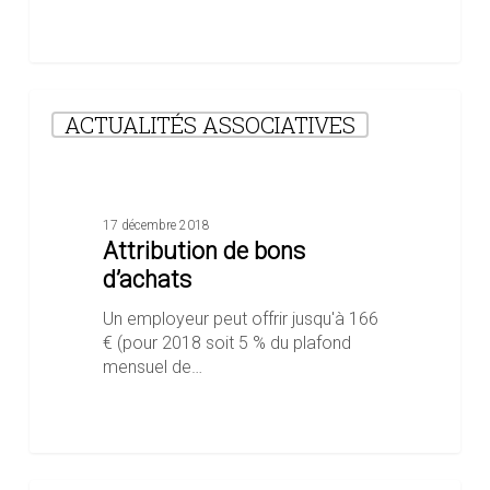
Attribution
ACTUALITÉS ASSOCIATIVES
de
bons
d’achats
17 décembre 2018
Attribution de bons
d’achats
Un employeur peut offrir jusqu'à 166
€ (pour 2018 soit 5 % du plafond
mensuel de…