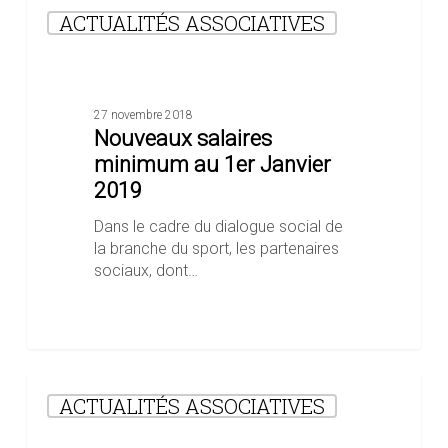
Nouveaux
ACTUALITÉS ASSOCIATIVES
salaires
minimum
au
1er
Janvier
27 novembre 2018
2019
Nouveaux salaires
minimum au 1er Janvier
2019
Dans le cadre du dialogue social de
la branche du sport, les partenaires
sociaux, dont…
Réforme
ACTUALITÉS ASSOCIATIVES
de
la