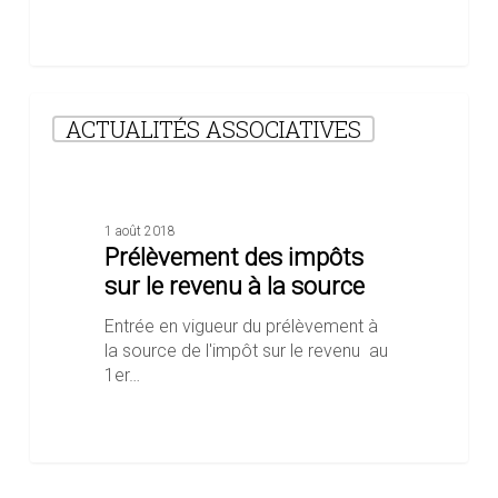
Prélèvement
ACTUALITÉS ASSOCIATIVES
des
impôts
sur
le
revenu
1 août 2018
à
Prélèvement des impôts
la
sur le revenu à la source
source
Entrée en vigueur du prélèvement à
la source de l'impôt sur le revenu au
1er…