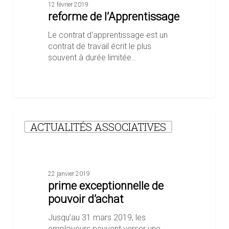
12 février 2019
reforme de l’Apprentissage
Le contrat d'apprentissage est un
contrat de travail écrit le plus
souvent à durée limitée…
prime
ACTUALITÉS ASSOCIATIVES
exceptionnelle
de
pouvoir
d’achat
22 janvier 2019
prime exceptionnelle de
pouvoir d’achat
Jusqu’au 31 mars 2019, les
employeurs peuvent verser une