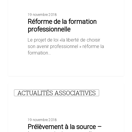
formation
professionnelle
19 novembre 2018
Réforme de la formation
professionnelle
Le projet de loi «la liberté de choisir
son avenir professionnel » réforme la
formation…
Prélèvement
ACTUALITÉS ASSOCIATIVES
à
la
source
–
les
19 novembre 2018
associations
Prélèvement à la source –
ont