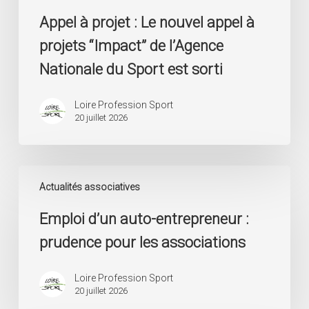
Sport
Appel à projet : Le nouvel appel à
est
sorti
projets “Impact” de l’Agence
Nationale du Sport est sorti
Loire Profession Sport
20 juillet 2026
Emploi
d’un
Actualités associatives
auto-
Emploi d’un auto-entrepreneur :
entrepreneur
:
prudence pour les associations
prudence
pour
les
Loire Profession Sport
20 juillet 2026
associations