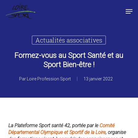
Passer
Panneau de gestion des cookies
Men
au
contenu
Fermer
principal
le
menu
Actualités associatives
Formez-vous au Sport Santé et au
Sport Bien-être !
Par
Loire Profession Sport
13 janvier 2022
La Plateforme Sport santé 42, portée par le
Comité
Départemental Olympique et Sportif de la Loire
, organise