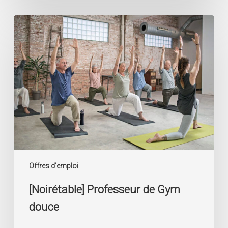
[Noirétable]
Professeur
de
Gym
douce
Offres d'emploi
[Noirétable] Professeur de Gym
douce