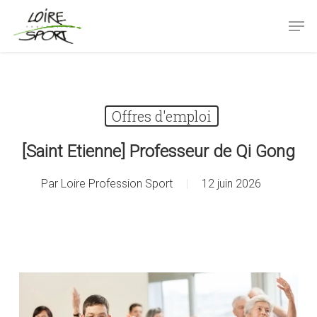
Passer
Panneau de gestion des cookies
Men
au
contenu
Fermer
principal
le
menu
Offres d'emploi
[Saint Etienne] Professeur de Qi Gong
Par
Loire Profession Sport
12 juin 2026