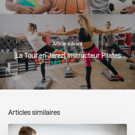
Article suivant
[La Tour en Jarez] Instructeur Pilates
Articles similaires
[Saint-
Etienne]