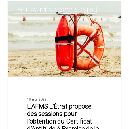
L’AFMS
ACTUALITÉS ASSOCIATIVES
L’Étrat
propose
des
sessions
pour
l’obtention
du
Certificat
d’Aptitude
à
Exercice
de
la
Profession
de
19 mai 2022
Maître
L’AFMS L’Étrat propose
Nageur
des sessions pour
Sauveteur
l’obtention du Certificat
d’Aptitude à Exercice de la