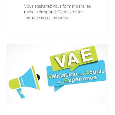
Vous souhaitez vous former dans les
métiers du sport ? Découvrez les
formations que propose…
Validation
ACTUALITÉS ASSOCIATIVES
des
Acquis
de
l’Expérience
(VAE)
dans
le
sport
&
l’animation