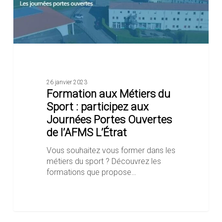
Journées
Portes
Ouvertes
de
l’AFMS
L’Étrat
26 janvier 2023
Formation aux Métiers du
Sport : participez aux
Journées Portes Ouvertes
de l’AFMS L’Étrat
Vous souhaitez vous former dans les
métiers du sport ? Découvrez les
formations que propose…