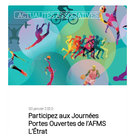
Participez
ACTUALITÉS ASSOCIATIVES
aux
Journées
Portes
Ouvertes
de
l’AFMS
L’Étrat
30 janvier 2020
Participez aux Journées
Portes Ouvertes de l’AFMS
L’Étrat