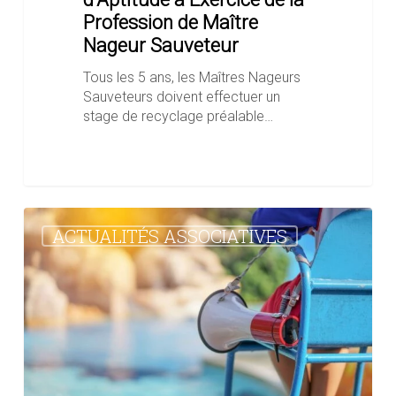
Profession de Maître
Nageur Sauveteur
Tous les 5 ans, les Maîtres Nageurs
Sauveteurs doivent effectuer un
stage de recyclage préalable…
L’AFMS
ACTUALITÉS ASSOCIATIVES
L’Étrat
propose
des
sessions
pour
l’obtention
du
Certificat
d’Aptitude