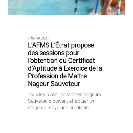
à
Exercice
de
la
Profession
de
4 février 2021
Maître
L’AFMS L’Étrat propose
Nageur
des sessions pour
Sauveteur
l’obtention du Certificat
d’Aptitude à Exercice de la
Profession de Maître
Nageur Sauveteur
Tous les 5 ans, les Maîtres Nageurs
Sauveteurs doivent effectuer un
stage de recyclage préalable…