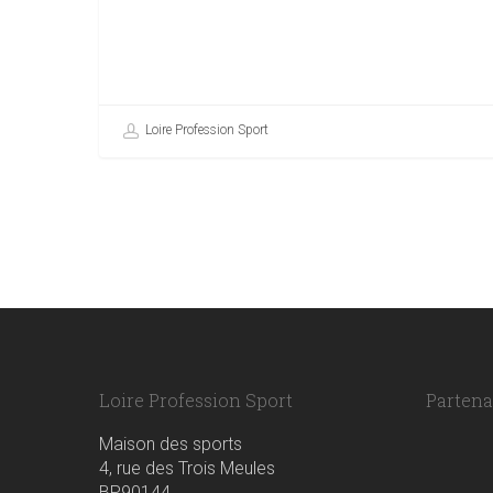
Loire Profession Sport
Loire Profession Sport
Partenai
Maison des sports
4, rue des Trois Meules
BP90144