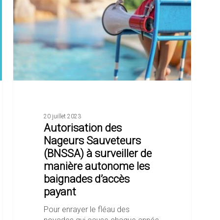
(BNSSA)
à
surveiller
de
manière
autonome
les
baignades
d’accès
payant
20 juillet 2023
Autorisation des
Nageurs Sauveteurs
(BNSSA) à surveiller de
manière autonome les
baignades d’accès
payant
Pour enrayer le fléau des