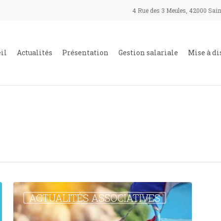
4 Rue des 3 Meules, 42000 Sain
il
Actualités
Présentation
Gestion salariale
Mise à di
Autorisation
ACTUALITÉS ASSOCIATIVES
des
Nageurs
Sauveteurs