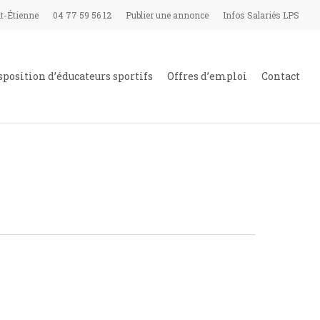
t-Étienne
04 77 59 56 12
Publier une annonce
Infos Salariés LPS
sposition d’éducateurs sportifs
Offres d’emploi
Contact