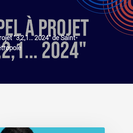
rojet “3,2,1… 2024” de Saint-
tropole
éclaration