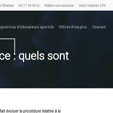
t-Étienne
04 77 59 56 12
Publier une annonce
Infos Salariés LPS
sposition d’éducateurs sportifs
Offres d’emploi
Contact
e : quels sont
t évoluer la procédure relative à la