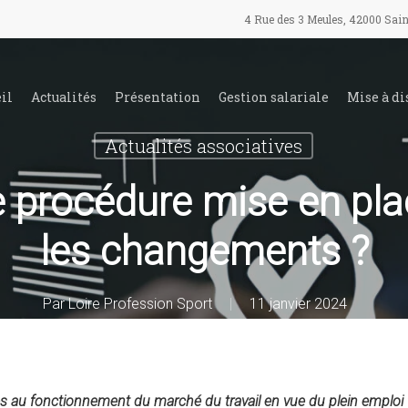
4 Rue des 3 Meules, 42000 Sain
il
Actualités
Présentation
Gestion salariale
Mise à di
Actualités associatives
e procédure mise en plac
les changements ?
Par
Loire Profession Sport
11 janvier 2024
s au fonctionnement du marché du travail en vue du plein emploi fai