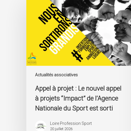
à
projet
:
Le
nouvel
appel
à
projets
“Impact”
de
l’Agence
Nationale
Actualités associatives
du
Sport
Appel à projet : Le nouvel appel
est
à projets “Impact” de l’Agence
sorti
Nationale du Sport est sorti
Loire Profession Sport
20 juillet 2026