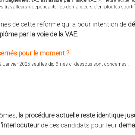
compagnement VAE est assuré par France VAE
. A l’heure actuel
les travailleurs indépendants, les demandeurs d’emploi, les sporti
gnes de cette réforme qui a pour intention de
dé
plôme par la voie de la VAE
.
cernés pour le moment ?
u’à Janvier 2025 seul les diplômes ci-dessous sont concernés :
plômes,
la procédure actuelle reste identique j
l’interlocuteur
de ces candidats pour leur
deman