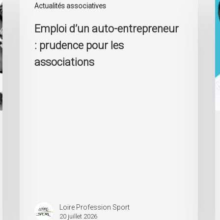
d’un
d
Actualités associatives
auto-
S
Emploi d’un auto-entrepreneur
entrepreneur
S
:
: prudence pour les
prudence
pour
associations
les
associations
Loire Profession Sport
20 juillet 2026