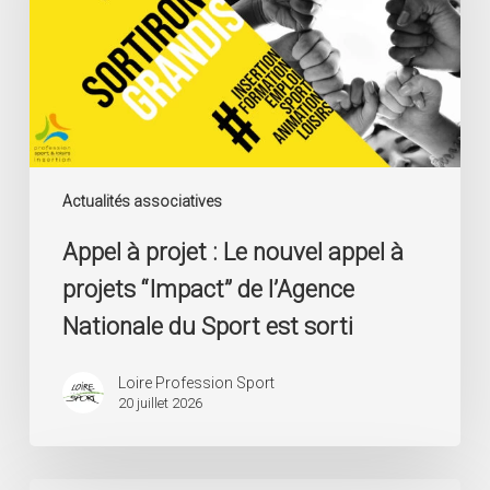
nouvel
appel
à
projets
“Impact”
de
l’Agence
Nationale
du
Actualités associatives
Sport
Appel à projet : Le nouvel appel à
est
sorti
projets “Impact” de l’Agence
Nationale du Sport est sorti
Loire Profession Sport
20 juillet 2026
Emploi