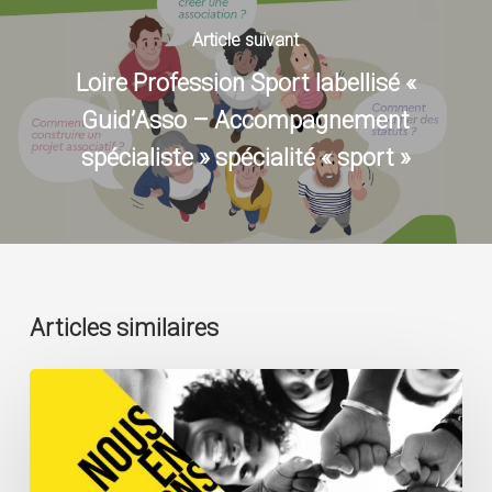
Article suivant
Loire Profession Sport labellisé «
Guid’Asso – Accompagnement
spécialiste » spécialité « sport »
Articles similaires
Appel
à
projet
:
Le