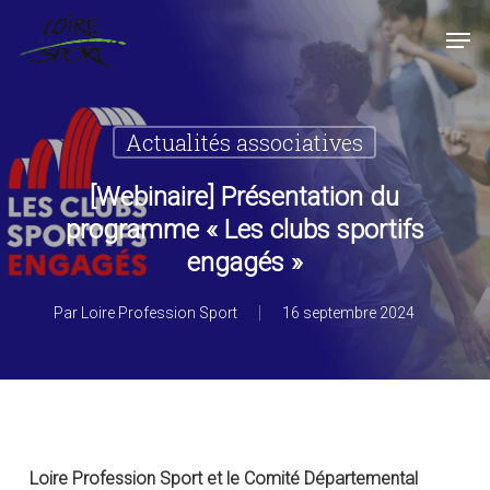
Passer
Panneau de gestion des cookies
Men
au
contenu
Fermer
principal
le
menu
Actualités associatives
[Webinaire] Présentation du
programme « Les clubs sportifs
engagés »
Par
Loire Profession Sport
16 septembre 2024
Loire Profession Sport et le Comité Départemental