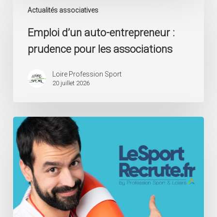
d’un
Actualités associatives
auto-
Emploi d’un auto-entrepreneur :
entrepreneur
:
prudence pour les associations
prudence
pour
les
Loire Profession Sport
20 juillet 2026
associations
Déclaration
de
Surveillant
Sauveteur