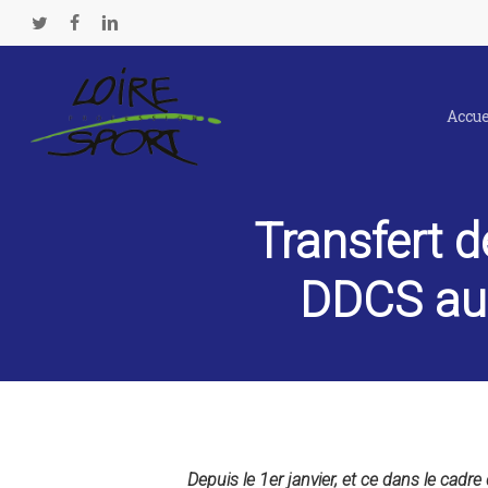
Passer
Panneau de gestion des cookies
au
twitter
facebook
linkedin
contenu
principal
Accue
Transfert 
DDCS au 
Depuis le 1er janvier, et ce dans le cadre