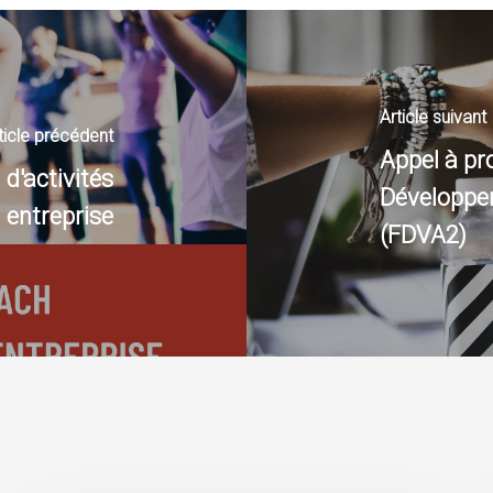
Article suivant
ticle précédent
Appel à pro
 d'activités
Développem
 entreprise
(FDVA2)