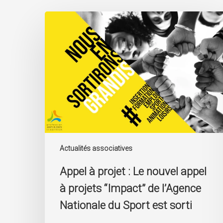
Appel
à
projet
:
Le
nouvel
appel
à
projets
“Impact”
de
l’Agence
Nationale
Actualités associatives
du
Sport
Appel à projet : Le nouvel appel
est
à projets “Impact” de l’Agence
sorti
Nationale du Sport est sorti