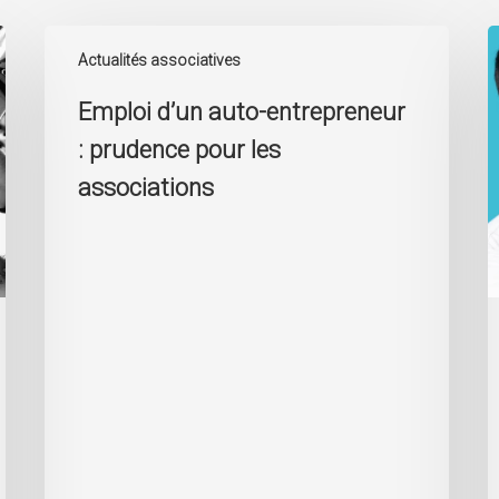
Emploi
D
d’un
d
Actualités associatives
auto-
S
Emploi d’un auto-entrepreneur
entrepreneur
S
:
: prudence pour les
prudence
pour
associations
les
associations