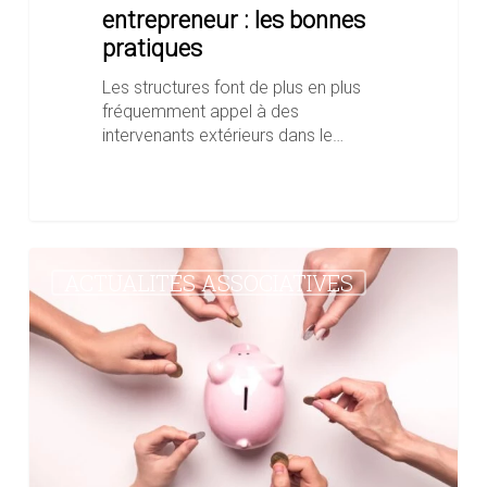
entrepreneur : les bonnes
pratiques
Les structures font de plus en plus
fréquemment appel à des
intervenants extérieurs dans le…
Associations
ACTUALITÉS ASSOCIATIVES
:
pensez
à
déclarer
vos
dons
reçus