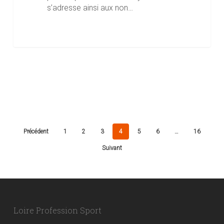
s’adresse ainsi aux non…
Précédent
1
2
3
4
5
6
…
16
Suivant
Loire Profession Sport