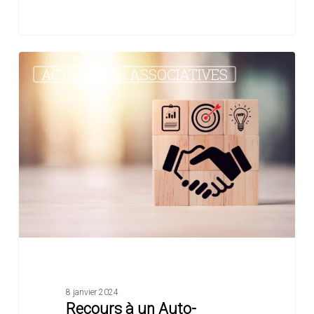
Recours
ACTUALITÉS ASSOCIATIVES
à
un
Auto-
entrepreneur
:
les
bonnes
pratiques
8 janvier 2024
Recours à un Auto-