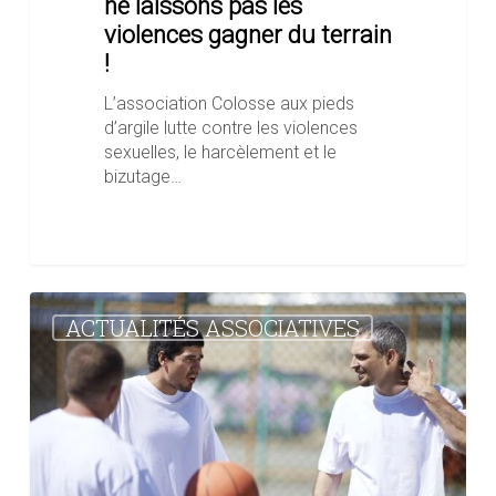
ne laissons pas les
violences gagner du terrain
!
L’association Colosse aux pieds
d’argile lutte contre les violences
sexuelles, le harcèlement et le
bizutage…
Appel
ACTUALITÉS ASSOCIATIVES
à
projet
Sport
Prison
2024