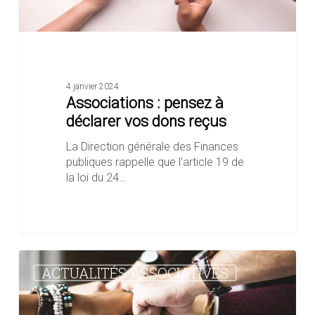
4 janvier 2024
Associations : pensez à
déclarer vos dons reçus
La Direction générale des Finances
publiques rappelle que l’article 19 de
la loi du 24…
Appel
ACTUALITÉS ASSOCIATIVES
à
projet
: