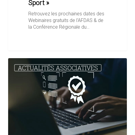
Sport »
Retrouvez les prochaines dates des
Webinaires gratuits de l'AFDAS & de
la Conférence Régionale du…
[VAE]
ACTUALITÉS ASSOCIATIVES
Nouvelle
procédure
mise
en
place
:
quels
sont
les
changements
?