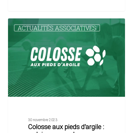
Colosse
ACTUALITÉS ASSOCIATIVES
aux
pieds
d’argile
:
ne
laissons
pas
les
violences
gagner
du
terrain
!
30 novembre 2023
Colosse aux pieds d’argile :