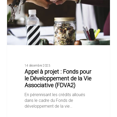
Fonds
pour
le
Développement
de
la
Vie
Associative
(FDVA2)
14 décembre 2023
Appel à projet : Fonds pour
le Développement de la Vie
Associative (FDVA2)
En pérennisant les crédits alloués
dans le cadre du Fonds de
développement de la vie…