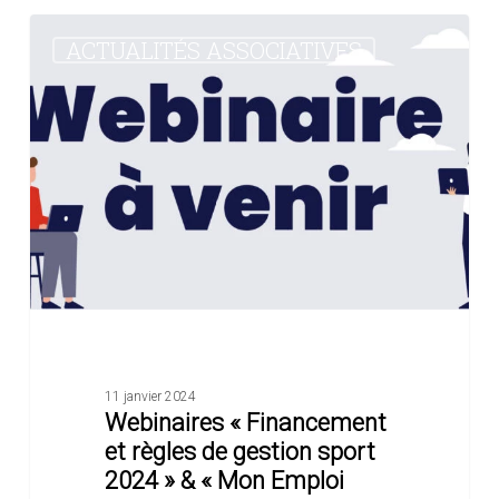
Webinaires
ACTUALITÉS ASSOCIATIVES
« Financement
et
règles
de
gestion
sport
2024 »
&
« Mon
Emploi
Sport »
11 janvier 2024
Webinaires « Financement
et règles de gestion sport
2024 » & « Mon Emploi