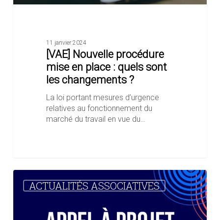
11 janvier 2024
[VAE] Nouvelle procédure
mise en place : quels sont
les changements ?
La loi portant mesures d’urgence
relatives au fonctionnement du
marché du travail en vue du…
L’appel
ACTUALITÉS ASSOCIATIVES
à
projet
“3,2,1…
2024”